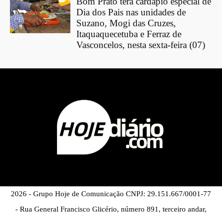
Bom Prato terá cardápio especial de
Dia dos Pais nas unidades de
Suzano, Mogi das Cruzes,
Itaquaquecetuba e Ferraz de
Vasconcelos, nesta sexta-feira (07)
2026 - Grupo Hoje de Comunicação CNPJ: 29.151.667/0001-77
- Rua General Francisco Glicério, número 891, terceiro andar,