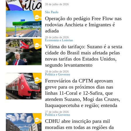
28 de julho de 2026
São Paulo
Operação do pedágio Free Flow nas
rodovias Anchieta e Imigrantes é
adiada
28 de julho de 2026
Economia e Loterias
Vítima do tarifaço: Suzano é a sexta
cidade do Brasil mais afetada pelas
novas tarifas dos Estados Unidos,
segundo levantamento
28 de julho de 2026
Política e Governo
Ferroviários da CPTM aprovam
greve para os próximos dias nas
linhas 11-Coral e 12-Safira, que
atendem Suzano, Mogi das Cruzes,
Itaquaquecetuba e região; entenda
27 de julho de 2026
Política e Governo
CDHU abre inscrição para mil
moradias em todas as regiões da