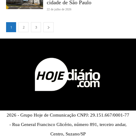
cidade de São Paulo
22 de julho de 2026
1
2
3
2026 - Grupo Hoje de Comunicação CNPJ: 29.151.667/0001-77
- Rua General Francisco Glicério, número 891, terceiro andar,
Centro, Suzano/SP