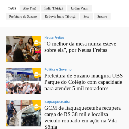
TAGS
Alto Tietê
Índio Tibiriçá
Jardim Varan
Prefeitura de Suzano
Rodovia Índio Tibiriçá
Sesc
Suzano
Neusa Freitas
“O melhor da mesa nunca esteve
sobre ela”, por Neusa Freitas
Política e Governo
Prefeitura de Suzano inaugura UBS
Parque do Colégio com capacidade
para atender 5 mil moradores
Itaquaquecetuba
GCM de Itaquaquecetuba recupera
carga de R$ 38 mil e localiza
veículo roubado em ação na Vila
Sônia