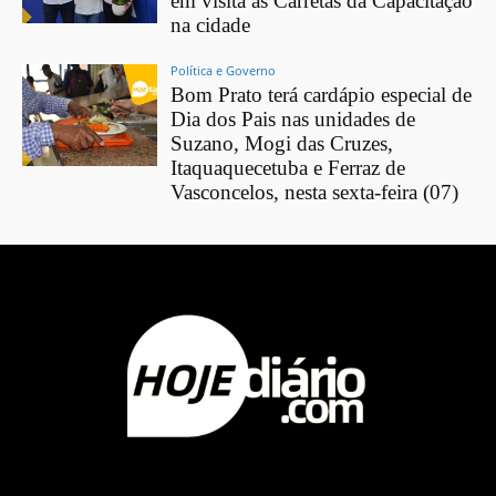
em visita às Carretas da Capacitação
na cidade
Política e Governo
Bom Prato terá cardápio especial de
Dia dos Pais nas unidades de
Suzano, Mogi das Cruzes,
Itaquaquecetuba e Ferraz de
Vasconcelos, nesta sexta-feira (07)