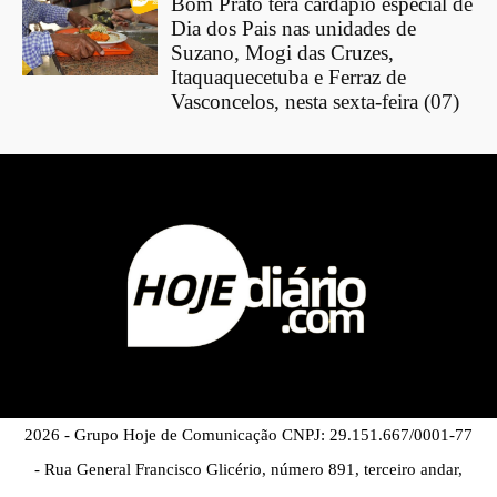
Bom Prato terá cardápio especial de
Dia dos Pais nas unidades de
Suzano, Mogi das Cruzes,
Itaquaquecetuba e Ferraz de
Vasconcelos, nesta sexta-feira (07)
2026 - Grupo Hoje de Comunicação CNPJ: 29.151.667/0001-77
- Rua General Francisco Glicério, número 891, terceiro andar,