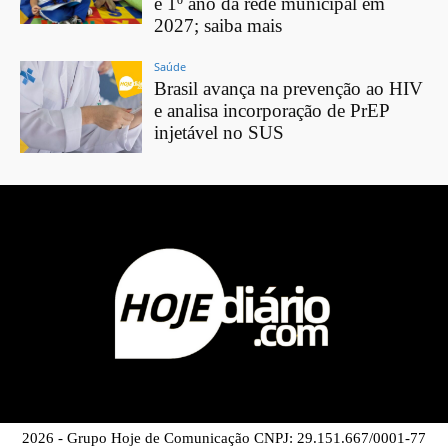
e 1º ano da rede municipal em
2027; saiba mais
Saúde
Brasil avança na prevenção ao HIV
e analisa incorporação de PrEP
injetável no SUS
2026 - Grupo Hoje de Comunicação CNPJ: 29.151.667/0001-77