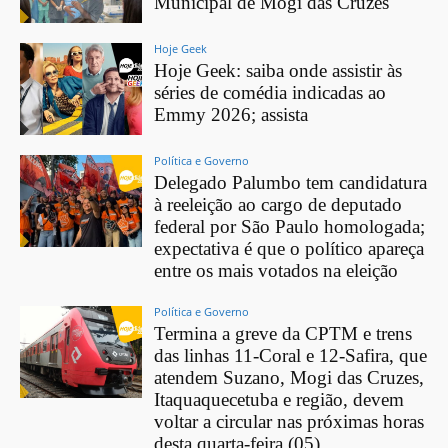
Municipal de Mogi das Cruzes
Hoje Geek
Hoje Geek: saiba onde assistir às
séries de comédia indicadas ao
Emmy 2026; assista
Política e Governo
Delegado Palumbo tem candidatura
à reeleição ao cargo de deputado
federal por São Paulo homologada;
expectativa é que o político apareça
entre os mais votados na eleição
Política e Governo
Termina a greve da CPTM e trens
das linhas 11-Coral e 12-Safira, que
atendem Suzano, Mogi das Cruzes,
Itaquaquecetuba e região, devem
voltar a circular nas próximas horas
desta quarta-feira (05)