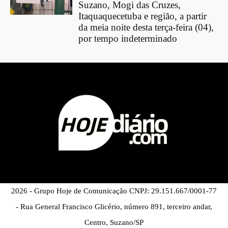
Suzano, Mogi das Cruzes,
Itaquaquecetuba e região, a partir
da meia noite desta terça-feira (04),
por tempo indeterminado
2026 - Grupo Hoje de Comunicação CNPJ: 29.151.667/0001-77
- Rua General Francisco Glicério, número 891, terceiro andar,
Centro, Suzano/SP