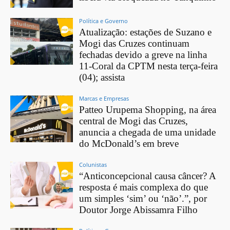
Política e Governo
Atualização: estações de Suzano e
Mogi das Cruzes continuam
fechadas devido a greve na linha
11-Coral da CPTM nesta terça-feira
(04); assista
Marcas e Empresas
Patteo Urupema Shopping, na área
central de Mogi das Cruzes,
anuncia a chegada de uma unidade
do McDonald’s em breve
Colunistas
“Anticoncepcional causa câncer? A
resposta é mais complexa do que
um simples ‘sim’ ou ‘não’.”, por
Doutor Jorge Abissamra Filho