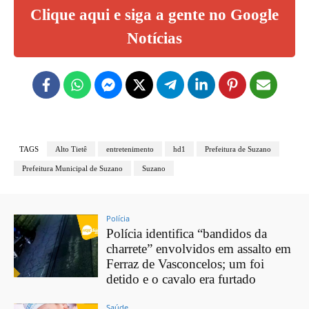
Clique aqui e siga a gente no Google
Notícias
TAGS
Alto Tietê
entretenimento
hd1
Prefeitura de Suzano
Prefeitura Municipal de Suzano
Suzano
Polícia
Polícia identifica “bandidos da
charrete” envolvidos em assalto em
Ferraz de Vasconcelos; um foi
detido e o cavalo era furtado
Saúde