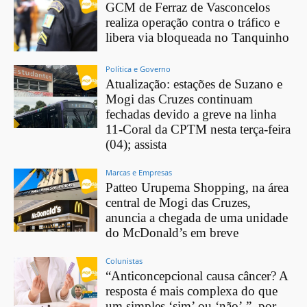
GCM de Ferraz de Vasconcelos
realiza operação contra o tráfico e
libera via bloqueada no Tanquinho
Política e Governo
Atualização: estações de Suzano e
Mogi das Cruzes continuam
fechadas devido a greve na linha
11-Coral da CPTM nesta terça-feira
(04); assista
Marcas e Empresas
Patteo Urupema Shopping, na área
central de Mogi das Cruzes,
anuncia a chegada de uma unidade
do McDonald’s em breve
Colunistas
“Anticoncepcional causa câncer? A
resposta é mais complexa do que
um simples ‘sim’ ou ‘não’.”, por