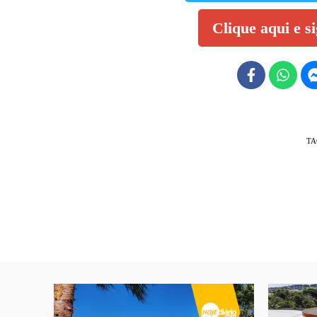
Clique aqui e s
TA