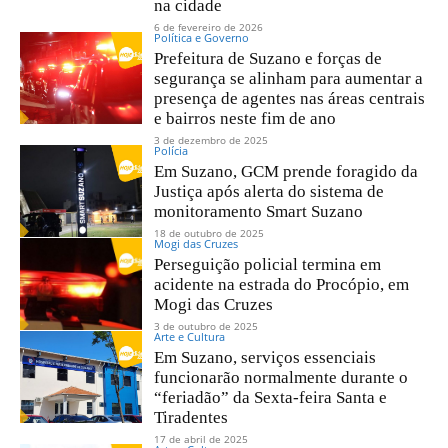
na cidade
6 de fevereiro de 2026
Política e Governo
Prefeitura de Suzano e forças de
segurança se alinham para aumentar a
presença de agentes nas áreas centrais
e bairros neste fim de ano
3 de dezembro de 2025
Polícia
Em Suzano, GCM prende foragido da
Justiça após alerta do sistema de
monitoramento Smart Suzano
18 de outubro de 2025
Mogi das Cruzes
Perseguição policial termina em
acidente na estrada do Procópio, em
Mogi das Cruzes
3 de outubro de 2025
Arte e Cultura
Em Suzano, serviços essenciais
funcionarão normalmente durante o
“feriadão” da Sexta-feira Santa e
Tiradentes
17 de abril de 2025