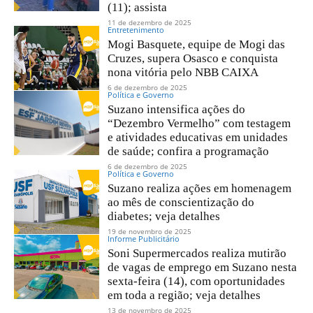
(11); assista
11 de dezembro de 2025
Entretenimento
Mogi Basquete, equipe de Mogi das
Cruzes, supera Osasco e conquista
nona vitória pelo NBB CAIXA
6 de dezembro de 2025
Política e Governo
Suzano intensifica ações do
“Dezembro Vermelho” com testagem
e atividades educativas em unidades
de saúde; confira a programação
6 de dezembro de 2025
Política e Governo
Suzano realiza ações em homenagem
ao mês de conscientização do
diabetes; veja detalhes
19 de novembro de 2025
Informe Publicitário
Soni Supermercados realiza mutirão
de vagas de emprego em Suzano nesta
sexta-feira (14), com oportunidades
em toda a região; veja detalhes
13 de novembro de 2025