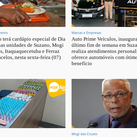
verno
Marcas e Empresas
 terá cardápio especial de Dia
Auto Prime Veículos, inaugur
nas unidades de Suzano, Mogi
último fim de semana em Suz
s, Itaquaquecetuba e Ferraz
realiza atendimentos personal
celos, nesta sexta-feira (07)
oferece automóveis com ótimo
benefício
Mogi das Cruzes