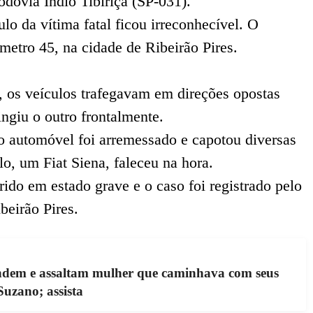
odovia Índio Tibiriçá (SP-031).
ulo da vítima fatal ficou irreconhecível. O
ômetro 45, na cidade de Ribeirão Pires.
 os veículos trafegavam em direções opostas
ingiu o outro frontalmente.
 automóvel foi arremessado e capotou diversas
lo, um Fiat Siena, faleceu na hora.
ido em estado grave e o caso foi registrado pelo
ibeirão Pires.
ndem e assaltam mulher que caminhava com seus
Suzano; assista