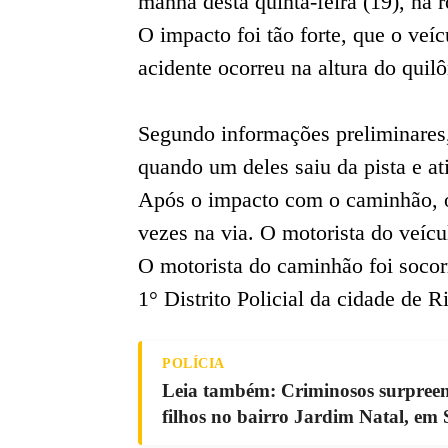
manhã desta quinta-feira (19), na r
O impacto foi tão forte, que o veíc
acidente ocorreu na altura do quil
Segundo informações preliminares,
quando um deles saiu da pista e at
Após o impacto com o caminhão, o
vezes na via. O motorista do veícu
O motorista do caminhão foi socorr
1° Distrito Policial da cidade de R
POLÍCIA
Leia também: Criminosos surpree
filhos no bairro Jardim Natal, em 