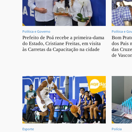
Política e Governo
Política e Go
Prefeito de Poá recebe a primeira-dama
Bom Prato
do Estado, Cristiane Freitas, em visita
dos Pais 
às Carretas da Capacitação na cidade
das Cruze
de Vascon
Esporte
Polícia