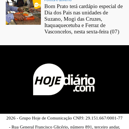
Bom Prato terá cardápio especial de
Dia dos Pais nas unidades de
Suzano, Mogi das Cruzes,
Itaquaquecetuba e Ferraz de
Vasconcelos, nesta sexta-feira (07)
2026 - Grupo Hoje de Comunicação CNPJ: 29.151.667/0001-77
- Rua General Francisco Glicério, número 891, terceiro andar,