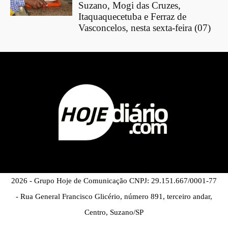
Suzano, Mogi das Cruzes,
Itaquaquecetuba e Ferraz de
Vasconcelos, nesta sexta-feira (07)
2026 - Grupo Hoje de Comunicação CNPJ: 29.151.667/0001-77
- Rua General Francisco Glicério, número 891, terceiro andar,
Centro, Suzano/SP