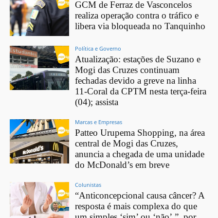
GCM de Ferraz de Vasconcelos
realiza operação contra o tráfico e
libera via bloqueada no Tanquinho
Política e Governo
Atualização: estações de Suzano e
Mogi das Cruzes continuam
fechadas devido a greve na linha
11-Coral da CPTM nesta terça-feira
(04); assista
Marcas e Empresas
Patteo Urupema Shopping, na área
central de Mogi das Cruzes,
anuncia a chegada de uma unidade
do McDonald’s em breve
Colunistas
“Anticoncepcional causa câncer? A
resposta é mais complexa do que
um simples ‘sim’ ou ‘não’.”, por