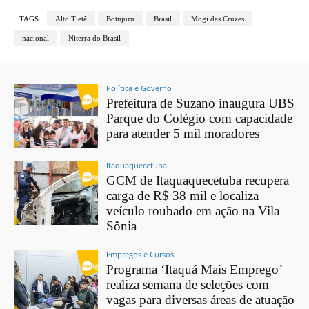
TAGS
Alto Tietê
Botujuru
Brasil
Mogi das Cruzes
nacional
Niterra do Brasil
Política e Governo
Prefeitura de Suzano inaugura UBS
Parque do Colégio com capacidade
para atender 5 mil moradores
Itaquaquecetuba
GCM de Itaquaquecetuba recupera
carga de R$ 38 mil e localiza
veículo roubado em ação na Vila
Sônia
Empregos e Cursos
Programa ‘Itaquá Mais Emprego’
realiza semana de seleções com
vagas para diversas áreas de atuação