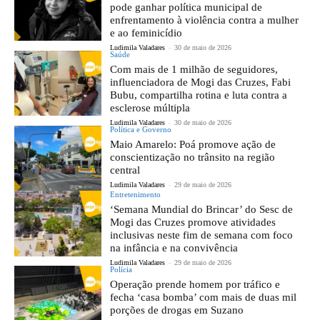
pode ganhar política municipal de
enfrentamento à violência contra a mulher
e ao feminicídio
Ludimila Valadares
-
30 de maio de 2026
Saúde
Com mais de 1 milhão de seguidores,
influenciadora de Mogi das Cruzes, Fabi
Bubu, compartilha rotina e luta contra a
esclerose múltipla
Ludimila Valadares
-
30 de maio de 2026
Política e Governo
Maio Amarelo: Poá promove ação de
conscientização no trânsito na região
central
Ludimila Valadares
-
29 de maio de 2026
Entretenimento
‘Semana Mundial do Brincar’ do Sesc de
Mogi das Cruzes promove atividades
inclusivas neste fim de semana com foco
na infância e na convivência
Ludimila Valadares
-
29 de maio de 2026
Polícia
Operação prende homem por tráfico e
fecha ‘casa bomba’ com mais de duas mil
porções de drogas em Suzano