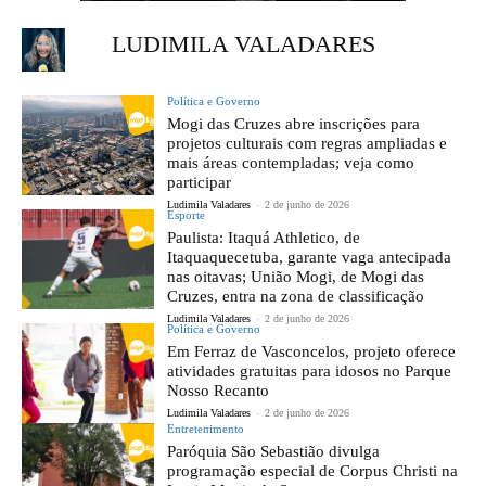
LUDIMILA VALADARES
Política e Governo
Mogi das Cruzes abre inscrições para
projetos culturais com regras ampliadas e
mais áreas contempladas; veja como
participar
Ludimila Valadares
-
2 de junho de 2026
Esporte
Paulista: Itaquá Athletico, de
Itaquaquecetuba, garante vaga antecipada
nas oitavas; União Mogi, de Mogi das
Cruzes, entra na zona de classificação
Ludimila Valadares
-
2 de junho de 2026
Política e Governo
Em Ferraz de Vasconcelos, projeto oferece
atividades gratuitas para idosos no Parque
Nosso Recanto
Ludimila Valadares
-
2 de junho de 2026
Entretenimento
Paróquia São Sebastião divulga
programação especial de Corpus Christi na