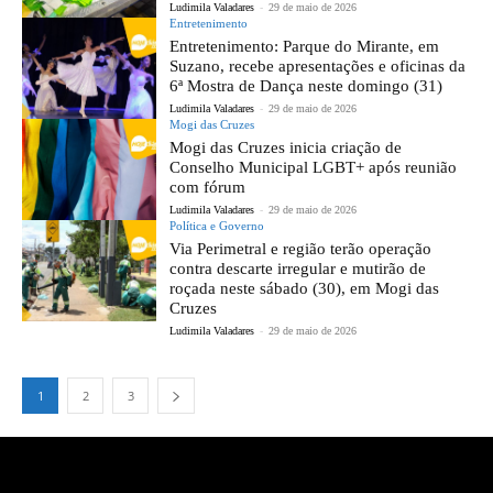
Ludimila Valadares
-
29 de maio de 2026
Entretenimento
Entretenimento: Parque do Mirante, em
Suzano, recebe apresentações e oficinas da
6ª Mostra de Dança neste domingo (31)
Ludimila Valadares
-
29 de maio de 2026
Mogi das Cruzes
Mogi das Cruzes inicia criação de
Conselho Municipal LGBT+ após reunião
com fórum
Ludimila Valadares
-
29 de maio de 2026
Política e Governo
Via Perimetral e região terão operação
contra descarte irregular e mutirão de
roçada neste sábado (30), em Mogi das
Cruzes
Ludimila Valadares
-
29 de maio de 2026
1
2
3