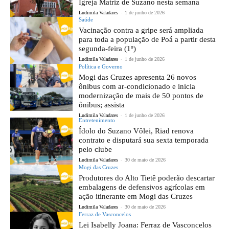
Igreja Matriz de Suzano nesta semana
Ludimila Valadares
-
1 de junho de 2026
Saúde
Vacinação contra a gripe será ampliada
para toda a população de Poá a partir desta
segunda-feira (1º)
Ludimila Valadares
-
1 de junho de 2026
Política e Governo
Mogi das Cruzes apresenta 26 novos
ônibus com ar-condicionado e inicia
modernização de mais de 50 pontos de
ônibus; assista
Ludimila Valadares
-
1 de junho de 2026
Entretenimento
Ídolo do Suzano Vôlei, Riad renova
contrato e disputará sua sexta temporada
pelo clube
Ludimila Valadares
-
30 de maio de 2026
Mogi das Cruzes
Produtores do Alto Tietê poderão descartar
embalagens de defensivos agrícolas em
ação itinerante em Mogi das Cruzes
Ludimila Valadares
-
30 de maio de 2026
Ferraz de Vasconcelos
Lei Isabelly Joana: Ferraz de Vasconcelos