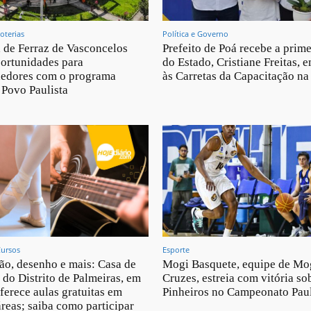
oterias
Política e Governo
a de Ferraz de Vasconcelos
Prefeito de Poá recebe a prim
ortunidades para
do Estado, Cristiane Freitas, e
edores com o programa
às Carretas da Capacitação na
Povo Paulista
Cursos
Esporte
lão, desenho e mais: Casa de
Mogi Basquete, equipe de Mo
I do Distrito de Palmeiras, em
Cruzes, estreia com vitória so
ferece aulas gratuitas em
Pinheiros no Campeonato Paul
áreas; saiba como participar