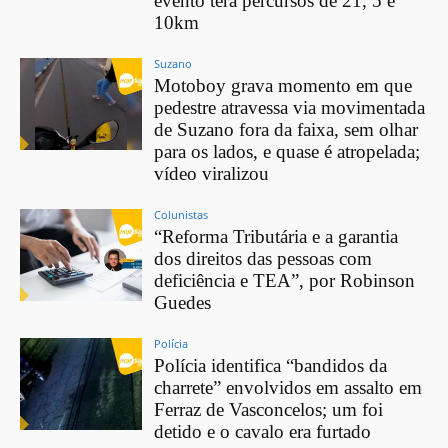
evento terá percursos de 21, 5 e
10km
Suzano
Motoboy grava momento em que
pedestre atravessa via movimentada
de Suzano fora da faixa, sem olhar
para os lados, e quase é atropelada;
vídeo viralizou
Colunistas
“Reforma Tributária e a garantia
dos direitos das pessoas com
deficiência e TEA”, por Robinson
Guedes
Polícia
Polícia identifica “bandidos da
charrete” envolvidos em assalto em
Ferraz de Vasconcelos; um foi
detido e o cavalo era furtado