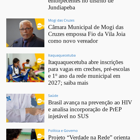
entorpecentes no distrito de
Jundiapeba
Mogi das Cruzes
Câmara Municipal de Mogi das
Cruzes empossa Fio da Vila Joia
como novo vereador
Itaquaquecetuba
Itaquaquecetuba abre inscrições
para vagas em creches, pré-escolas
e 1º ano da rede municipal em
2027; saiba mais
Saúde
Brasil avança na prevenção ao HIV
e analisa incorporação de PrEP
injetável no SUS
Política e Governo
Projeto “Verdade na Rede” orienta