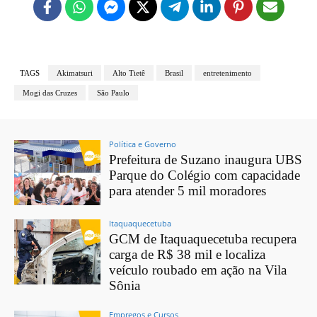
TAGS
Akimatsuri
Alto Tietê
Brasil
entretenimento
Mogi das Cruzes
São Paulo
Política e Governo
Prefeitura de Suzano inaugura UBS
Parque do Colégio com capacidade
para atender 5 mil moradores
Itaquaquecetuba
GCM de Itaquaquecetuba recupera
carga de R$ 38 mil e localiza
veículo roubado em ação na Vila
Sônia
Empregos e Cursos