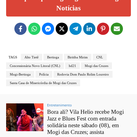
Notícias
TAGS
Alto Tietê
Bertioga
Biritiba Mirim
CNL
Concessionária Novo Litoral (CNL)
hd21
Mogi das Cruzes
Mogi-Bertioga
Polícia
Rodovia Dom Paulo Rolim Loureiro
Santa Casa de Misericórdia de Mogi das Cruzes
Entretenimento
Bora ali? Vila Helio recebe Mogi
Jazz e Blues Fest com entrada
solidária neste sábado (08), em
Mogi das Cruzes; assista