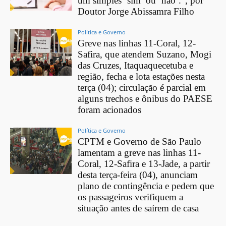
um simples ‘sim’ ou ‘não’.”, por
Doutor Jorge Abissamra Filho
Política e Governo
Greve nas linhas 11-Coral, 12-
Safira, que atendem Suzano, Mogi
das Cruzes, Itaquaquecetuba e
região, fecha e lota estações nesta
terça (04); circulação é parcial em
alguns trechos e ônibus do PAESE
foram acionados
Política e Governo
CPTM e Governo de São Paulo
lamentam a greve nas linhas 11-
Coral, 12-Safira e 13-Jade, a partir
desta terça-feira (04), anunciam
plano de contingência e pedem que
os passageiros verifiquem a
situação antes de saírem de casa