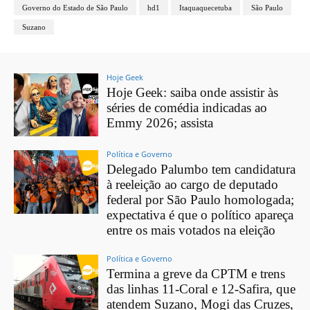
Governo do Estado de São Paulo
hd1
Itaquaquecetuba
São Paulo
Suzano
Hoje Geek
Hoje Geek: saiba onde assistir às
séries de comédia indicadas ao
Emmy 2026; assista
Política e Governo
Delegado Palumbo tem candidatura
à reeleição ao cargo de deputado
federal por São Paulo homologada;
expectativa é que o político apareça
entre os mais votados na eleição
Política e Governo
Termina a greve da CPTM e trens
das linhas 11-Coral e 12-Safira, que
atendem Suzano, Mogi das Cruzes,