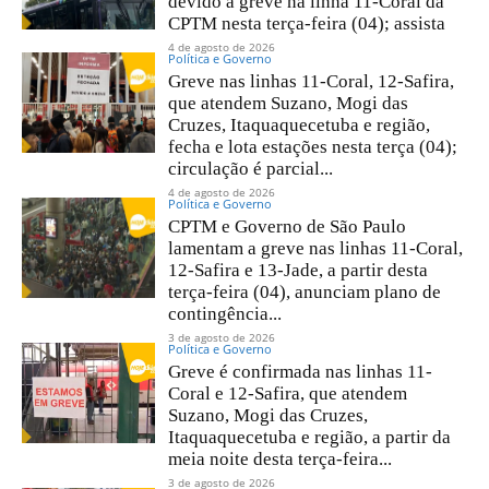
devido a greve na linha 11-Coral da
CPTM nesta terça-feira (04); assista
4 de agosto de 2026
Política e Governo
Greve nas linhas 11-Coral, 12-Safira,
que atendem Suzano, Mogi das
Cruzes, Itaquaquecetuba e região,
fecha e lota estações nesta terça (04);
circulação é parcial...
4 de agosto de 2026
Política e Governo
CPTM e Governo de São Paulo
lamentam a greve nas linhas 11-Coral,
12-Safira e 13-Jade, a partir desta
terça-feira (04), anunciam plano de
contingência...
3 de agosto de 2026
Política e Governo
Greve é confirmada nas linhas 11-
Coral e 12-Safira, que atendem
Suzano, Mogi das Cruzes,
Itaquaquecetuba e região, a partir da
meia noite desta terça-feira...
3 de agosto de 2026