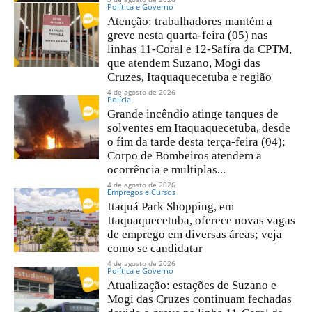
Política e Governo
Atenção: trabalhadores mantém a
greve nesta quarta-feira (05) nas
linhas 11-Coral e 12-Safira da CPTM,
que atendem Suzano, Mogi das
Cruzes, Itaquaquecetuba e região
4 de agosto de 2026
Polícia
Grande incêndio atinge tanques de
solventes em Itaquaquecetuba, desde
o fim da tarde desta terça-feira (04);
Corpo de Bombeiros atendem a
ocorrência e multiplas...
4 de agosto de 2026
Empregos e Cursos
Itaquá Park Shopping, em
Itaquaquecetuba, oferece novas vagas
de emprego em diversas áreas; veja
como se candidatar
4 de agosto de 2026
Política e Governo
Atualização: estações de Suzano e
Mogi das Cruzes continuam fechadas