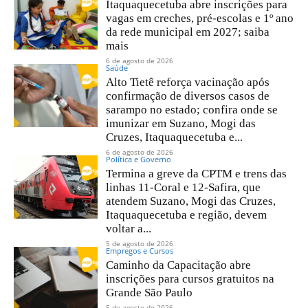
Itaquaquecetuba abre inscrições para
vagas em creches, pré-escolas e 1º ano
da rede municipal em 2027; saiba
mais
6 de agosto de 2026
Saúde
Alto Tietê reforça vacinação após
confirmação de diversos casos de
sarampo no estado; confira onde se
imunizar em Suzano, Mogi das
Cruzes, Itaquaquecetuba e...
6 de agosto de 2026
Política e Governo
Termina a greve da CPTM e trens das
linhas 11-Coral e 12-Safira, que
atendem Suzano, Mogi das Cruzes,
Itaquaquecetuba e região, devem
voltar a...
5 de agosto de 2026
Empregos e Cursos
Caminho da Capacitação abre
inscrições para cursos gratuitos na
Grande São Paulo
5 de agosto de 2026