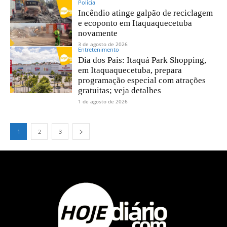
Polícia
Incêndio atinge galpão de reciclagem
e ecoponto em Itaquaquecetuba
novamente
3 de agosto de 2026
Entretenimento
Dia dos Pais: Itaquá Park Shopping,
em Itaquaquecetuba, prepara
programação especial com atrações
gratuitas; veja detalhes
1 de agosto de 2026
1
2
3