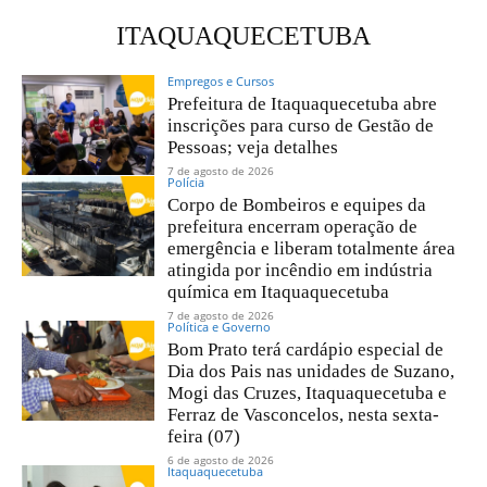
ITAQUAQUECETUBA
Empregos e Cursos
Prefeitura de Itaquaquecetuba abre
inscrições para curso de Gestão de
Pessoas; veja detalhes
7 de agosto de 2026
Polícia
Corpo de Bombeiros e equipes da
prefeitura encerram operação de
emergência e liberam totalmente área
atingida por incêndio em indústria
química em Itaquaquecetuba
7 de agosto de 2026
Política e Governo
Bom Prato terá cardápio especial de
Dia dos Pais nas unidades de Suzano,
Mogi das Cruzes, Itaquaquecetuba e
Ferraz de Vasconcelos, nesta sexta-
feira (07)
6 de agosto de 2026
Itaquaquecetuba