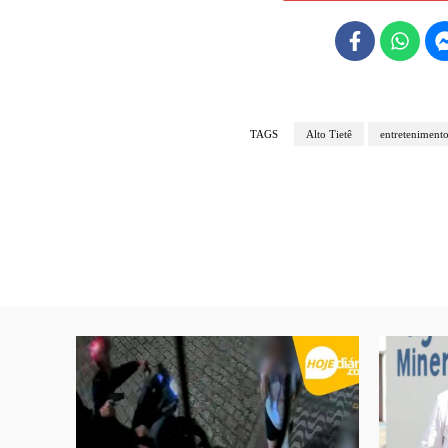
TAGS
Alto Tietê
entreteniment