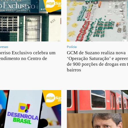
resas
Polícia
orriso Exclusivo celebra um
GCM de Suzano realiza nova
endimento no Centro de
‘Operação Saturação’ e apree
de 900 porções de drogas em t
bairros