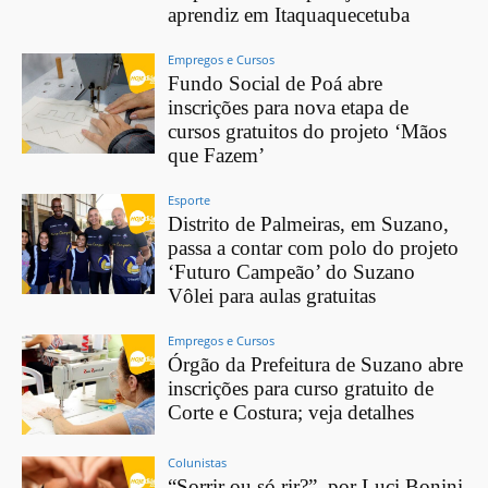
aprendiz em Itaquaquecetuba
Empregos e Cursos
Fundo Social de Poá abre
inscrições para nova etapa de
cursos gratuitos do projeto ‘Mãos
que Fazem’
Esporte
Distrito de Palmeiras, em Suzano,
passa a contar com polo do projeto
‘Futuro Campeão’ do Suzano
Vôlei para aulas gratuitas
Empregos e Cursos
Órgão da Prefeitura de Suzano abre
inscrições para curso gratuito de
Corte e Costura; veja detalhes
Colunistas
“Sorrir ou só rir?”, por Luci Bonini