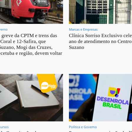
verno
Marcas e Empresas
 greve da CPTM e trens das
Clínica Sorriso Exclusivo cel
-Coral e 12-Safira, que
ano de atendimento no Centro
Suzano, Mogi das Cruzes,
Suzano
cetuba e região, devem voltar
Cursos
Política e Governo