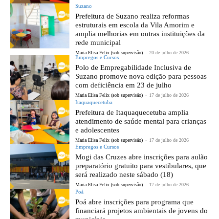
Suzano
Prefeitura de Suzano realiza reformas
estruturais em escola da Vila Amorim e
amplia melhorias em outras instituições da
rede municipal
Maria Elisa Felix (sob supervisão)
-
20 de julho de 2026
Empregos e Cursos
Polo de Empregabilidade Inclusiva de
Suzano promove nova edição para pessoas
com deficiência em 23 de julho
Maria Elisa Felix (sob supervisão)
-
17 de julho de 2026
Itaquaquecetuba
Prefeitura de Itaquaquecetuba amplia
atendimento de saúde mental para crianças
e adolescentes
Maria Elisa Felix (sob supervisão)
-
17 de julho de 2026
Empregos e Cursos
Mogi das Cruzes abre inscrições para aulão
preparatório gratuito para vestibulares, que
será realizado neste sábado (18)
Maria Elisa Felix (sob supervisão)
-
17 de julho de 2026
Poá
Poá abre inscrições para programa que
financiará projetos ambientais de jovens do