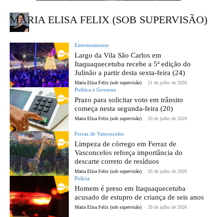
MARIA ELISA FELIX (SOB SUPERVISÃO)
Entretenimento
Largo da Vila São Carlos em
Itaquaquecetuba recebe a 5ª edição do
Julinão a partir desta sexta-feira (24)
Maria Elisa Felix (sob supervisão)
-
21 de julho de 2026
Política e Governo
Prazo para solicitar voto em trânsito
começa nesta segunda-feira (20)
Maria Elisa Felix (sob supervisão)
-
20 de julho de 2026
Ferraz de Vasconcelos
Limpeza de córrego em Ferraz de
Vasconcelos reforça importância do
descarte correto de resíduos
Maria Elisa Felix (sob supervisão)
-
20 de julho de 2026
Polícia
Homem é preso em Itaquaquecetuba
acusado de estupro de criança de seis anos
Maria Elisa Felix (sob supervisão)
-
20 de julho de 2026