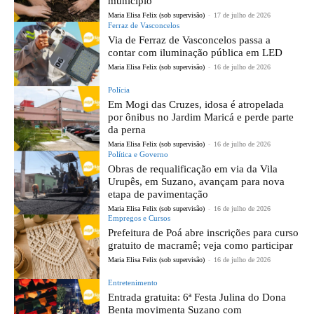
município
Maria Elisa Felix (sob supervisão)
-
17 de julho de 2026
Ferraz de Vasconcelos
Via de Ferraz de Vasconcelos passa a
contar com iluminação pública em LED
Maria Elisa Felix (sob supervisão)
-
16 de julho de 2026
Polícia
Em Mogi das Cruzes, idosa é atropelada
por ônibus no Jardim Maricá e perde parte
da perna
Maria Elisa Felix (sob supervisão)
-
16 de julho de 2026
Política e Governo
Obras de requalificação em via da Vila
Urupês, em Suzano, avançam para nova
etapa de pavimentação
Maria Elisa Felix (sob supervisão)
-
16 de julho de 2026
Empregos e Cursos
Prefeitura de Poá abre inscrições para curso
gratuito de macramê; veja como participar
Maria Elisa Felix (sob supervisão)
-
16 de julho de 2026
Entretenimento
Entrada gratuita: 6ª Festa Julina do Dona
Benta movimenta Suzano com