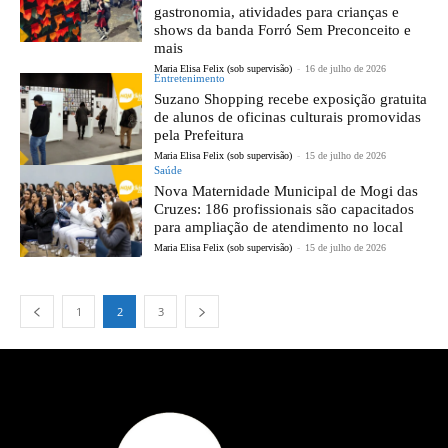
gastronomia, atividades para crianças e
shows da banda Forró Sem Preconceito e
mais
Maria Elisa Felix (sob supervisão)
-
16 de julho de 2026
Entretenimento
Suzano Shopping recebe exposição gratuita
de alunos de oficinas culturais promovidas
pela Prefeitura
Maria Elisa Felix (sob supervisão)
-
15 de julho de 2026
Saúde
Nova Maternidade Municipal de Mogi das
Cruzes: 186 profissionais são capacitados
para ampliação de atendimento no local
Maria Elisa Felix (sob supervisão)
-
15 de julho de 2026
1
2
3