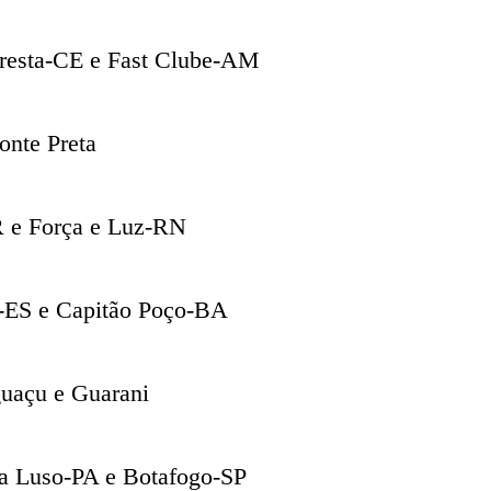
oresta-CE e Fast Clube-AM
onte Preta
R e Força e Luz-RN
o-ES e Capitão Poço-BA
guaçu e Guarani
na Luso-PA e Botafogo-SP