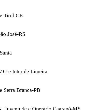
 e Tirol-CE
 São José-RS
Santa
MG e Inter de Limeira
 e Serra Branca-PB
N, Juventude e Operário Caarapó-MS