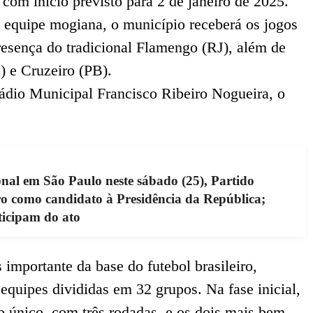
com início previsto para 2 de janeiro de 2025.
equipe mogiana, o município receberá os jogos
esença do tradicional Flamengo (RJ), além de
 e Cruzeiro (PB).
tádio Municipal Francisco Ribeiro Nogueira, o
al em São Paulo neste sábado (25), Partido
ro como candidato à Presidência da República;
ticipam do ato
importante da base do futebol brasileiro,
equipes divididas em 32 grupos. Na fase inicial,
o único, com três rodadas, e os dois mais bem