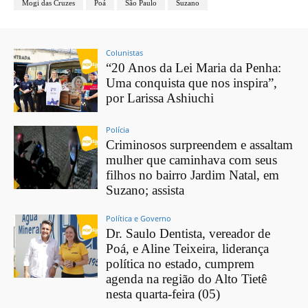
Mogi das Cruzes
Poá
São Paulo
Suzano
Colunistas
“20 Anos da Lei Maria da Penha:
Uma conquista que nos inspira”,
por Larissa Ashiuchi
Polícia
Criminosos surpreendem e assaltam
mulher que caminhava com seus
filhos no bairro Jardim Natal, em
Suzano; assista
Política e Governo
Dr. Saulo Dentista, vereador de
Poá, e Aline Teixeira, liderança
política no estado, cumprem
agenda na região do Alto Tietê
nesta quarta-feira (05)