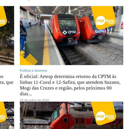
Política e Governo
os
É oficial: Artesp determina retorno da CPTM às
ra, que
linhas 11-Coral e 12-Safira, que atendem Suzano,
Mogi das Cruzes e região, pelos próximos 90
dias...
23 de julho de 2026