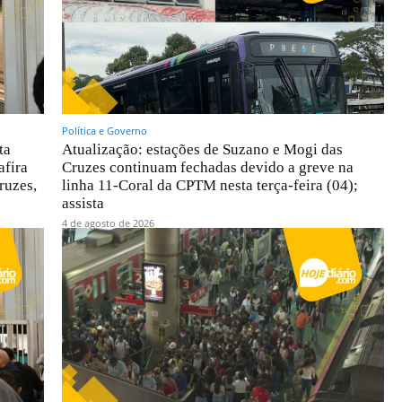
Política e Governo
ta
Atualização: estações de Suzano e Mogi das
afira
Cruzes continuam fechadas devido a greve na
ruzes,
linha 11-Coral da CPTM nesta terça-feira (04);
assista
4 de agosto de 2026