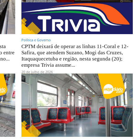
Política e Governo
sta
CPTM deixará de operar as linhas 11-Coral e 12-
o entre
Safira, que atendem Suzano, Mogi das Cruzes,
no...
Itaquaquecetuba e região, nesta segunda (20);
empresa Trivia assume...
20 de julho de 2026