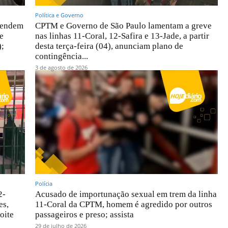
Política e Governo
atendem
CPTM e Governo de São Paulo lamentam a greve
e
nas linhas 11-Coral, 12-Safira e 13-Jade, a partir
);
desta terça-feira (04), anunciam plano de
contingência...
3 de agosto de 2026
Polícia
2-
Acusado de importunação sexual em trem da linha
es,
11-Coral da CPTM, homem é agredido por outros
oite
passageiros e preso; assista
29 de julho de 2026