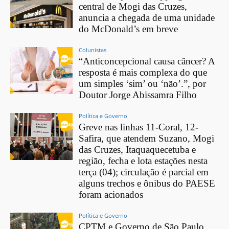
central de Mogi das Cruzes,
anuncia a chegada de uma unidade
do McDonald’s em breve
Colunistas
“Anticoncepcional causa câncer? A
resposta é mais complexa do que
um simples ‘sim’ ou ‘não’.”, por
Doutor Jorge Abissamra Filho
Política e Governo
Greve nas linhas 11-Coral, 12-
Safira, que atendem Suzano, Mogi
das Cruzes, Itaquaquecetuba e
região, fecha e lota estações nesta
terça (04); circulação é parcial em
alguns trechos e ônibus do PAESE
foram acionados
Política e Governo
CPTM e Governo de São Paulo