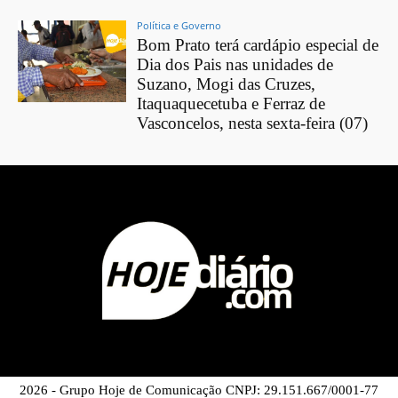
Política e Governo
Bom Prato terá cardápio especial de
Dia dos Pais nas unidades de
Suzano, Mogi das Cruzes,
Itaquaquecetuba e Ferraz de
Vasconcelos, nesta sexta-feira (07)
2026 - Grupo Hoje de Comunicação CNPJ: 29.151.667/0001-77