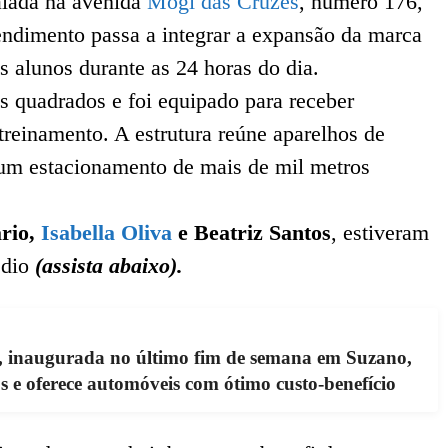
talada na avenida
Mogi das Cruzes
, número 176,
ndimento passa a integrar a expansão da marca
s alunos durante as 24 horas do dia.
 quadrados e foi equipado para receber
 treinamento. A estrutura reúne aparelhos de
 um estacionamento de mais de mil metros
ário,
Isabella Oliva
e Beatriz Santos
, estiveram
édio
(assista abaixo).
, inaugurada no último fim de semana em Suzano,
s e oferece automóveis com ótimo custo-benefício