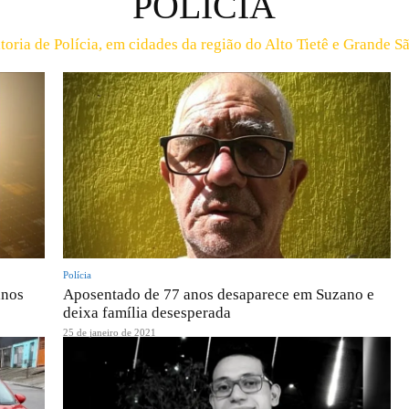
POLÍCIA
itoria de Polícia, em cidades da região do Alto Tietê e Grande 
Polícia
anos
Aposentado de 77 anos desaparece em Suzano e
deixa família desesperada
25 de janeiro de 2021