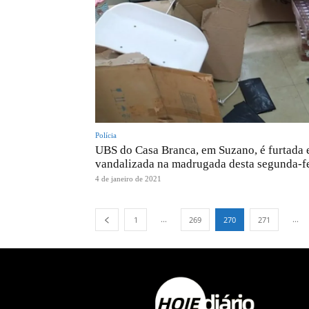
Polícia
UBS do Casa Branca, em Suzano, é furtada 
vandalizada na madrugada desta segunda-fe
4 de janeiro de 2021
...
...
1
269
270
271