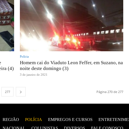
Polícia
e
Homem cai do Viaduto Leon Feffer, em Suzano, na
ira (4)
noite deste domingo (3)
3 de janeiro de 2021
277
Página 270 de 277
REGIÃO
POLÍCIA
EMPREGOS E CURSOS
ENTRETENIME
NACIONAL
COLUNISTAS
DIVERSOS
FALE CONOSCO