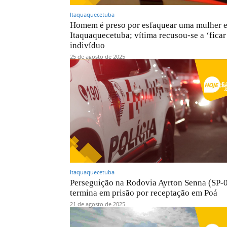
Itaquaquecetuba
Homem é preso por esfaquear uma mulher 
Itaquaquecetuba; vítima recusou-se a ‘fica
indivíduo
25 de agosto de 2025
Itaquaquecetuba
Perseguição na Rodovia Ayrton Senna (SP-
termina em prisão por receptação em Poá
21 de agosto de 2025