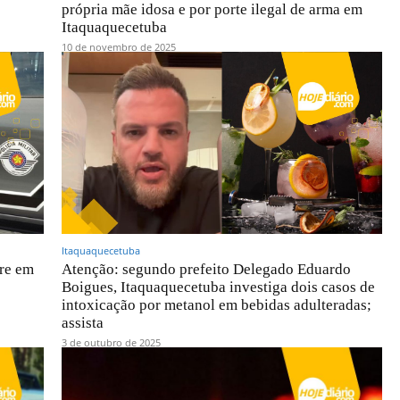
própria mãe idosa e por porte ilegal de arma em
Itaquaquecetuba
10 de novembro de 2025
Itaquaquecetuba
rre em
Atenção: segundo prefeito Delegado Eduardo
Boigues, Itaquaquecetuba investiga dois casos de
intoxicação por metanol em bebidas adulteradas;
assista
3 de outubro de 2025