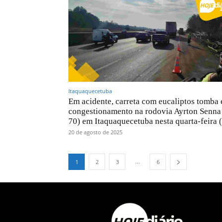
Itaquaquecetuba
Em acidente, carreta com eucaliptos tomba 
congestionamento na rodovia Ayrton Senna
70) em Itaquaquecetuba nesta quarta-feira 
20 de agosto de 2025
...
1
2
3
6