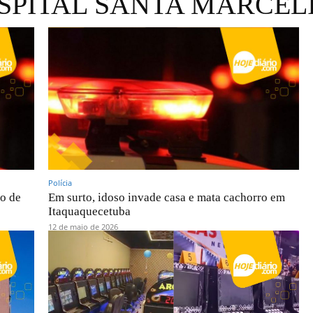
SPITAL SANTA MARCEL
Polícia
o de
Em surto, idoso invade casa e mata cachorro em
Itaquaquecetuba
12 de maio de 2026