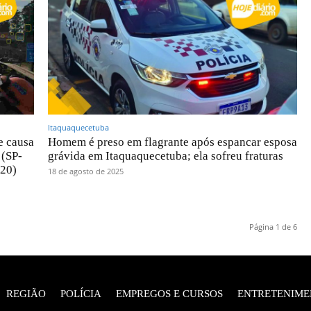
Itaquaquecetuba
e causa
Homem é preso em flagrante após espancar esposa
 (SP-
grávida em Itaquaquecetuba; ela sofreu fraturas
(20)
18 de agosto de 2025
Página 1 de 6
REGIÃO
POLÍCIA
EMPREGOS E CURSOS
ENTRETENIME