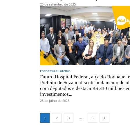
25 de setembro de 2025
Economia e Loterias
Futuro Hospital Federal, alça do Rodoanel e
Prefeito de Suzano discute andamento de o
com deputados e destaca R$ 330 milhões e
investimentos...
23 de julho de 2025
...
1
2
3
5