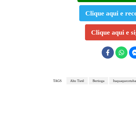
Clique aqui e rec
Clique aqui e s
TAGS
Alto Tietê
Bertioga
Itaquaquecetuba