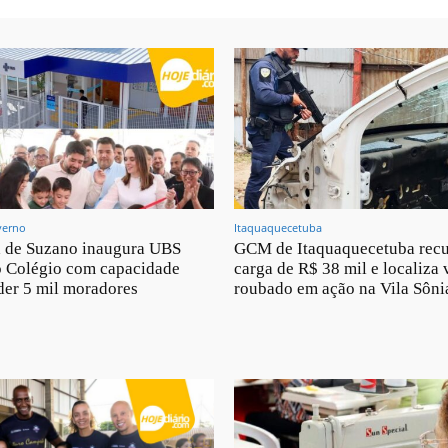
verno
Itaquaquecetuba
a de Suzano inaugura UBS
GCM de Itaquaquecetuba rec
o Colégio com capacidade
carga de R$ 38 mil e localiza 
der 5 mil moradores
roubado em ação na Vila Sôni