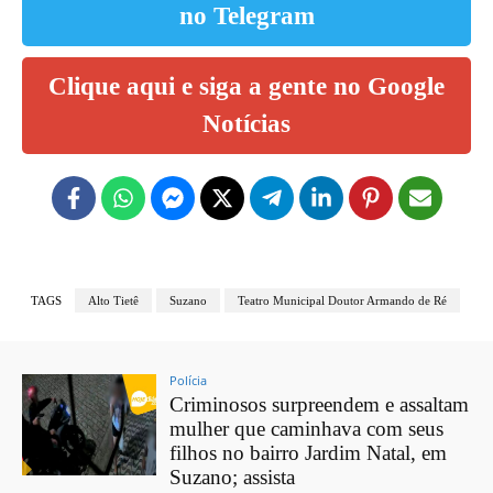
no Telegram
Clique aqui e siga a gente no Google
Notícias
TAGS
Alto Tietê
Suzano
Teatro Municipal Doutor Armando de Ré
Polícia
Criminosos surpreendem e assaltam
mulher que caminhava com seus
filhos no bairro Jardim Natal, em
Suzano; assista