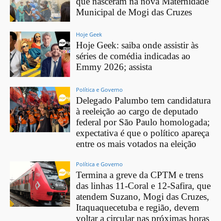
que nasceram na nova Maternidade
Municipal de Mogi das Cruzes
Hoje Geek
Hoje Geek: saiba onde assistir às
séries de comédia indicadas ao
Emmy 2026; assista
Política e Governo
Delegado Palumbo tem candidatura
à reeleição ao cargo de deputado
federal por São Paulo homologada;
expectativa é que o político apareça
entre os mais votados na eleição
Política e Governo
Termina a greve da CPTM e trens
das linhas 11-Coral e 12-Safira, que
atendem Suzano, Mogi das Cruzes,
Itaquaquecetuba e região, devem
voltar a circular nas próximas horas