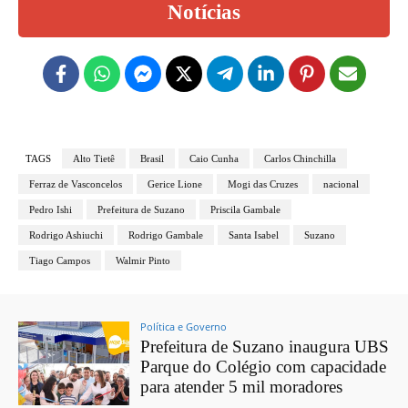
Notícias
TAGS
Alto Tietê
Brasil
Caio Cunha
Carlos Chinchilla
Ferraz de Vasconcelos
Gerice Lione
Mogi das Cruzes
nacional
Pedro Ishi
Prefeitura de Suzano
Priscila Gambale
Rodrigo Ashiuchi
Rodrigo Gambale
Santa Isabel
Suzano
Tiago Campos
Walmir Pinto
Política e Governo
Prefeitura de Suzano inaugura UBS
Parque do Colégio com capacidade
para atender 5 mil moradores