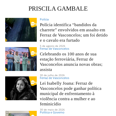
PRISCILA GAMBALE
Polícia
Polícia identifica “bandidos da
charrete” envolvidos em assalto em
Ferraz de Vasconcelos; um foi detido
e o cavalo era furtado
5 de agosto de 2026
Ferraz de Vasconcelos
Celebrando os 100 anos de sua
estação ferroviária, Ferraz de
Vasconcelos anuncia novas obras;
assista
30 de julho de 2026
Ferraz de Vasconcelos
Lei Isabelly Joana: Ferraz de
Vasconcelos pode ganhar política
municipal de enfrentamento à
violência contra a mulher e ao
feminicídio
30 de maio de 2026
Política e Governo