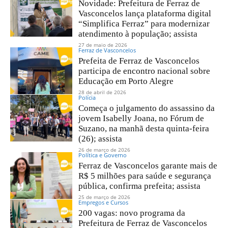
Novidade: Prefeitura de Ferraz de
Vasconcelos lança plataforma digital
“Simplifica Ferraz” para modernizar
atendimento à população; assista
27 de maio de 2026
Ferraz de Vasconcelos
Prefeita de Ferraz de Vasconcelos
participa de encontro nacional sobre
Educação em Porto Alegre
28 de abril de 2026
Polícia
Começa o julgamento do assassino da
jovem Isabelly Joana, no Fórum de
Suzano, na manhã desta quinta-feira
(26); assista
26 de março de 2026
Política e Governo
Ferraz de Vasconcelos garante mais de
R$ 5 milhões para saúde e segurança
pública, confirma prefeita; assista
25 de março de 2026
Empregos e Cursos
200 vagas: novo programa da
Prefeitura de Ferraz de Vasconcelos