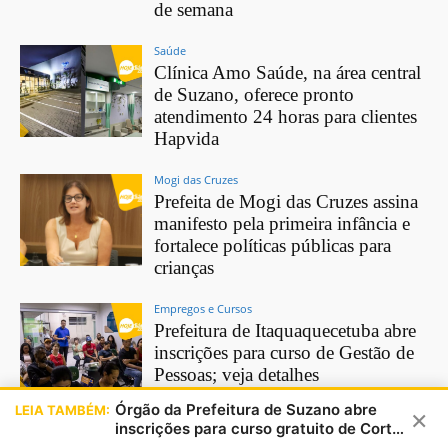
de semana
Saúde
Clínica Amo Saúde, na área central
de Suzano, oferece pronto
atendimento 24 horas para clientes
Hapvida
Mogi das Cruzes
Prefeita de Mogi das Cruzes assina
manifesto pela primeira infância e
fortalece políticas públicas para
crianças
Empregos e Cursos
Prefeitura de Itaquaquecetuba abre
inscrições para curso de Gestão de
Pessoas; veja detalhes
Órgão da Prefeitura de Suzano abre
LEIA TAMBÉM:
×
Social
inscrições para curso gratuito de Corte
Prefeitura de Poá abre vagas para
e Costura; veja detalhes