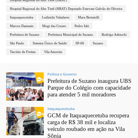
Hospital Regional do Alto Tietê (HRAT)
Hospital Regional do Alto Tietê (HRAT) Deputado Estevam Galvão de Oliveira
Itaquaquecetuba
Ludimila Valadares
Mara Bertaiolli
Marcos Damasio
Mogi das Cruzes
Pedro Ishi
Prefeitura de Suzano
Prefeitura Municipal de Suzano
Rodrigo Ashiuchi
São Paulo
Sistema Único de Saúde
SP-66
Suzano
Tarcísio de Freitas
Vila Amorim
Política e Governo
Prefeitura de Suzano inaugura UBS
Parque do Colégio com capacidade
para atender 5 mil moradores
Itaquaquecetuba
GCM de Itaquaquecetuba recupera
carga de R$ 38 mil e localiza
veículo roubado em ação na Vila
Sônia