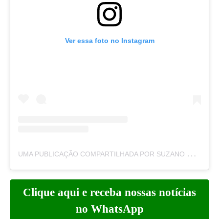
Ver essa foto no Instagram
U
MA PUBLICAÇÃO COMPARTILHADA POR SUZANO HOJE – HOJEDIARIO.COM (@SUZANOHOJE)
Clique aqui e receba nossas notícias
no WhatsApp