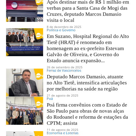
Após destinar mais de R$ 1 milhão em
verbas para a Santa Casa de Mogi das
Cruzes, deputado Marcos Damasio
visita o local
8 de dezembro de 2025
Política e Governo
Em Suzano, Hospital Regional do Alto
Tietê (HRAT) é renomeado em
homenagem ao ex-prefeito Estevam
Galvão de Oliveira, e Governo do
Estado anuncia expansão...
26 de setembro de 2025
Ferraz de Vasconcelos
Deputado Marcos Damasio, atuante
no Alto Tietê, intensifica articulações
por melhorias na saúde na região
21 de agosto de 2025
Poá
Poá firma convênios com o Estado de
São Paulo para obras de novas alças
do Rodoanel e reforma de estações da
CPTM; assista
11 de agosto de 2025
Economia e Loterias