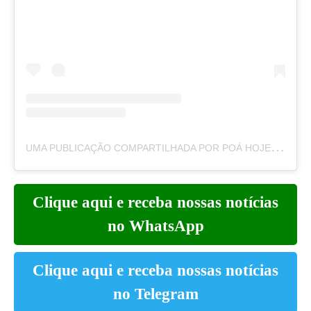
U
MA PUBLICAÇÃO COMPARTILHADA POR POÁ HOJE – HOJEDIARIO.COM (@POAHOJEOFICIAL)
Clique aqui e receba nossas notícias
no WhatsApp
Clique aqui e receba nossas notícias
no Telegram