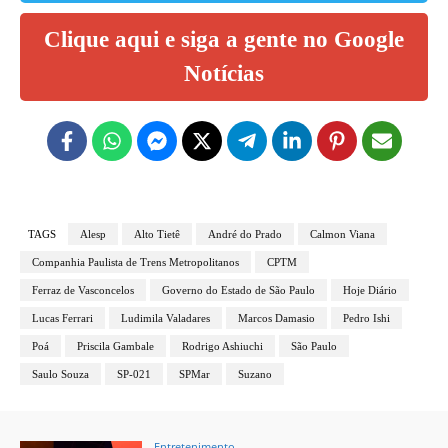
Clique aqui e siga a gente no Google
Notícias
TAGS
Alesp
Alto Tietê
André do Prado
Calmon Viana
Companhia Paulista de Trens Metropolitanos
CPTM
Ferraz de Vasconcelos
Governo do Estado de São Paulo
Hoje Diário
Lucas Ferrari
Ludimila Valadares
Marcos Damasio
Pedro Ishi
Poá
Priscila Gambale
Rodrigo Ashiuchi
São Paulo
Saulo Souza
SP-021
SPMar
Suzano
Entretenimento