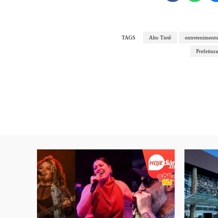
TAGS
Alto Tietê
entreteniment
Prefeitur