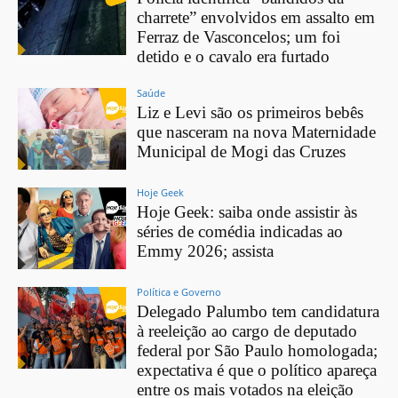
charrete” envolvidos em assalto em
Ferraz de Vasconcelos; um foi
detido e o cavalo era furtado
Saúde
Liz e Levi são os primeiros bebês
que nasceram na nova Maternidade
Municipal de Mogi das Cruzes
Hoje Geek
Hoje Geek: saiba onde assistir às
séries de comédia indicadas ao
Emmy 2026; assista
Política e Governo
Delegado Palumbo tem candidatura
à reeleição ao cargo de deputado
federal por São Paulo homologada;
expectativa é que o político apareça
entre os mais votados na eleição