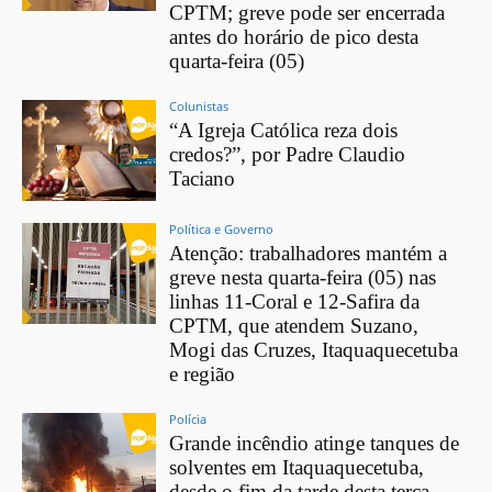
CPTM; greve pode ser encerrada
antes do horário de pico desta
quarta-feira (05)
Colunistas
“A Igreja Católica reza dois
credos?”, por Padre Claudio
Taciano
Política e Governo
Atenção: trabalhadores mantém a
greve nesta quarta-feira (05) nas
linhas 11-Coral e 12-Safira da
CPTM, que atendem Suzano,
Mogi das Cruzes, Itaquaquecetuba
e região
Polícia
Grande incêndio atinge tanques de
solventes em Itaquaquecetuba,
desde o fim da tarde desta terça-