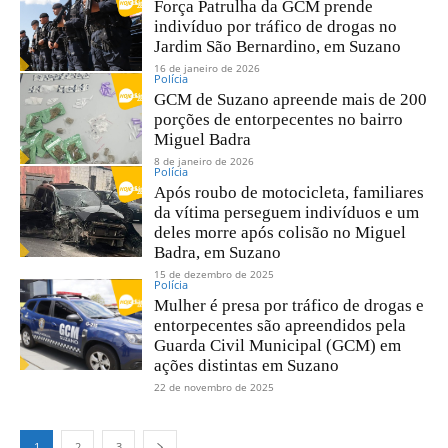
Força Patrulha da GCM prende
indivíduo por tráfico de drogas no
Jardim São Bernardino, em Suzano
16 de janeiro de 2026
Polícia
GCM de Suzano apreende mais de 200
porções de entorpecentes no bairro
Miguel Badra
8 de janeiro de 2026
Polícia
Após roubo de motocicleta, familiares
da vítima perseguem indivíduos e um
deles morre após colisão no Miguel
Badra, em Suzano
15 de dezembro de 2025
Polícia
Mulher é presa por tráfico de drogas e
entorpecentes são apreendidos pela
Guarda Civil Municipal (GCM) em
ações distintas em Suzano
22 de novembro de 2025
1
2
3