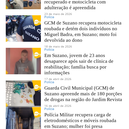
recuperado e motocicleta com
adulteração é apreendida
23 de maio de 2026
Polícia
GCM de Suzano recupera motocicleta
roubada e detém dois indivíduos no
Miguel Badra, em Suzano; moto foi
devolvida ao dono
18 de maio de 2026
Polícia
Em Suzano, jovem de 23 anos
desaparece após sair de clínica de
reabilitação; família busca por
informações
17 de abril de 2026
Polícia
Guarda Civil Municipal (GCM) de
Suzano apreende mais de 180 porções
de drogas na região do Jardim Revista
16 de abril de 2026
Polícia
Polícia Militar recupera carga de
eletrodomésticos e móveis roubada
em Suzano; mulher foi presa