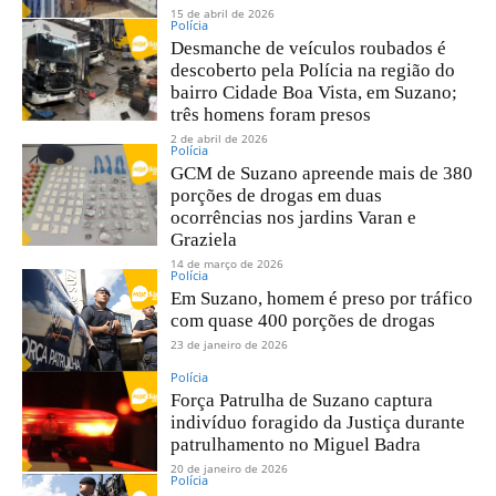
15 de abril de 2026
Polícia
Desmanche de veículos roubados é
descoberto pela Polícia na região do
bairro Cidade Boa Vista, em Suzano;
três homens foram presos
2 de abril de 2026
Polícia
GCM de Suzano apreende mais de 380
porções de drogas em duas
ocorrências nos jardins Varan e
Graziela
14 de março de 2026
Polícia
Em Suzano, homem é preso por tráfico
com quase 400 porções de drogas
23 de janeiro de 2026
Polícia
Força Patrulha de Suzano captura
indivíduo foragido da Justiça durante
patrulhamento no Miguel Badra
20 de janeiro de 2026
Polícia