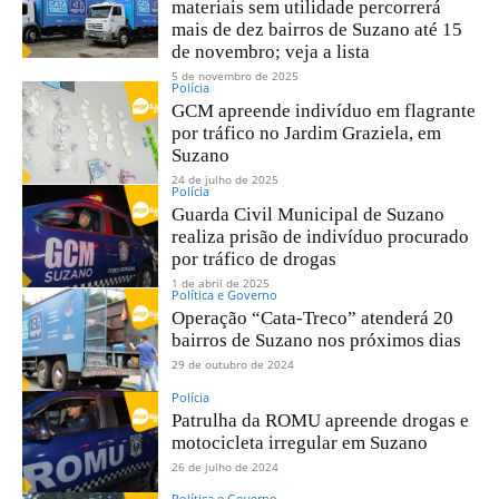
materiais sem utilidade percorrerá
mais de dez bairros de Suzano até 15
de novembro; veja a lista
5 de novembro de 2025
Polícia
GCM apreende indivíduo em flagrante
por tráfico no Jardim Graziela, em
Suzano
24 de julho de 2025
Polícia
Guarda Civil Municipal de Suzano
realiza prisão de indivíduo procurado
por tráfico de drogas
1 de abril de 2025
Política e Governo
Operação “Cata-Treco” atenderá 20
bairros de Suzano nos próximos dias
29 de outubro de 2024
Polícia
Patrulha da ROMU apreende drogas e
motocicleta irregular em Suzano
26 de julho de 2024
Política e Governo