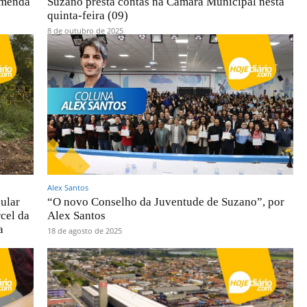
emenda
Suzano presta contas na Câmara Municipal nesta
quinta-feira (09)
8 de outubro de 2025
Alex Santos
ular
“O novo Conselho da Juventude de Suzano”, por
cel da
Alex Santos
a
18 de agosto de 2025