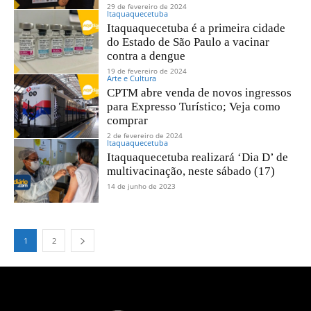
29 de fevereiro de 2024
Itaquaquecetuba
Itaquaquecetuba é a primeira cidade
do Estado de São Paulo a vacinar
contra a dengue
19 de fevereiro de 2024
Arte e Cultura
CPTM abre venda de novos ingressos
para Expresso Turístico; Veja como
comprar
2 de fevereiro de 2024
Itaquaquecetuba
Itaquaquecetuba realizará ‘Dia D’ de
multivacinação, neste sábado (17)
14 de junho de 2023
1
2