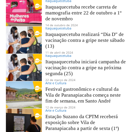
Itaquaquecetuba
Itaquaquecetuba recebe carreta de
mamografia entre 22 de outubro a 1º
de novembro
14 de outubro de 2024
Itaquaquecetuba
Itaquaquecetuba realizará “Dia D” de
vacinação contra a gripe neste sábado
(13)
11 de abril de 2024
Itaquaquecetuba
Itaquaquecetuba iniciará campanha de
vacinação contra a gripe na próxima
segunda (25)
22 de março de 2024
Arte e Cultura
Festival gastronômico e cultural da
Vila de Paranapiacaba começa neste
fim de semana, em Santo André
12 de março de 2024
Arte e Cultura
Estação Suzano da CPTM receberá
exposição sobre Vila de
Paranapiacaba a partir de sexta (1º)